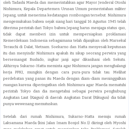
oleh Tadashi Maeda dan memerintahkan agar Mayor Jenderal Otoshi
Nishimura, Kepala Departemen Urusan Umum pemerintahan militer
Jepang, untuk menerima kedatangan rombongan tersebut. Nishimura
mengemukakan bahwa sejak siang hari tanggal 16 Agustus 1945 telah
diterima perintah dari Tokyo bahwa Jepang harus menjaga status quo,
tidak dapat memberi izin untuk mempersiapkan proklamasi
Kemerdekaan Indonesia sebagaimana telah dijanjikan oleh Marsekal
Terauchi di Dalat, Vietnam. Soekarno dan Hatta menyesali keputusan
itu dan menyindir Nishimura apakah itu sikap seorang perwira yang
bersemangat Bushido, ingkar janji agar dikasihani oleh Sekutu.
Akhirnya Sukarno-Hatta meminta agar Nishimura jangan menghalangi
kerja PPKI, mungkin dengan cara pura-pura tidak tau. Melihat
perdebatan yang panas itu Maeda dengan diam-diam meninggalkan
ruangan karena diperingatkan oleh Nishimura agar Maeda mematuhi
perintah Tokyo dan dia mengetahui sebagai perwira penghubung
Angkatan Laut (Kaigun) di daerah Angkatan Darat (Rikugun) dia tidak
punya wewenang memutuskan.
Setelah dari rumah Nishimura, Sukarno-Hatta menuju rumah
Laksamana Maeda (kini Jalan Imam Bonjol No.1) diiringi oleh Myoshi