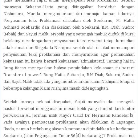
guna melakukan rapat untuk menyiapkan teks Proklamasi. Setelah
menyapa Sukarno-Hatta yang ditinggalkan berdebat dengan
Nishimura, Maeda mengundurkan diri menuju kamar tidurnya.
Penyusunan teks Proklamasi dilakukan oleh Soekarno, M. Hatta,
Achmad Soebardjo dan disaksikan oleh Soekarni, B.M. Diah, Sudiro
(Mbah) dan Sayuti Melik. Myoshi yang setengah mabuk duduk di kursi
belakang mendengarkan penyusunan teks tersebut tetapi kemudian
ada kalimat dari Shigetada Nishijima seolah-olah dia ikut mencampuri
penyusunan teks proklamasi dan menyarankan agar pemindahan
kekuasaan itu hanya berarti kekuasaan administratif. Tentang hal ini
Bung Karno menegaskan bahwa pemindahan kekuasaan itu berarti
"transfer of power". Bung Hatta, Subardjo, B.M Diah, Sukarni, Sudiro
dan Sajuti Malik tidak ada yang membenarkan klaim Nishijima tetapi di
beberapa kalangan klaim Nishijima masih didengungkan.
Setelah konsep selesai disepakati, Sajuti menyalin dan mengetik
naskah tersebut menggunakan mesin ketik yang diambil dari kantor
perwakilan AL Jerman, milik Mayor (Laut) Dr. Hermann Kandeler.[3]
Pada awalnya pembacaan proklamasi akan dilakukan di Lapangan
Ikada, namun berhubung alasan keamanan dipindahkan ke kediaman
Soekarno, Jalan Pegangsaan Timur 56[4] (sekarang Jl. Proklamasi no.