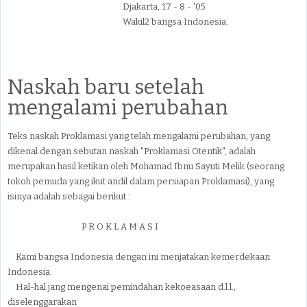
Djakarta, 17 - 8 - '05
Wakil2 bangsa Indonesia.
Naskah baru setelah
mengalami perubahan
Teks naskah Proklamasi yang telah mengalami perubahan, yang
dikenal dengan sebutan naskah "Proklamasi Otentik", adalah
merupakan hasil ketikan oleh Mohamad Ibnu Sayuti Melik (seorang
tokoh pemuda yang ikut andil dalam persiapan Proklamasi), yang
isinya adalah sebagai berikut :
P R O K L A M A S I
Kami bangsa Indonesia dengan ini menjatakan kemerdekaan
Indonesia.
Hal-hal jang mengenai pemindahan kekoeasaan d.l.l.,
diselenggarakan