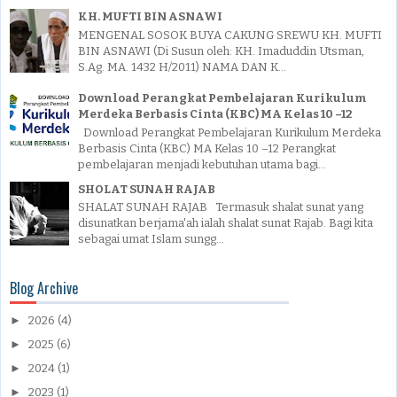
KH. MUFTI BIN ASNAWI
MENGENAL SOSOK BUYA CAKUNG SREWU KH. MUFTI
BIN ASNAWI (Di Susun oleh: KH. Imaduddin Utsman,
S.Ag. MA. 1432 H/2011) NAMA DAN K...
Download Perangkat Pembelajaran Kurikulum
Merdeka Berbasis Cinta (KBC) MA Kelas 10 –12
Download Perangkat Pembelajaran Kurikulum Merdeka
Berbasis Cinta (KBC) MA Kelas 10 –12 Perangkat
pembelajaran menjadi kebutuhan utama bagi...
SHOLAT SUNAH RAJAB
SHALAT SUNAH RAJAB Termasuk shalat sunat yang
disunatkan berjama'ah ialah shalat sunat Rajab. Bagi kita
sebagai umat Islam sungg...
Blog Archive
►
2026
(4)
►
2025
(6)
►
2024
(1)
►
2023
(1)