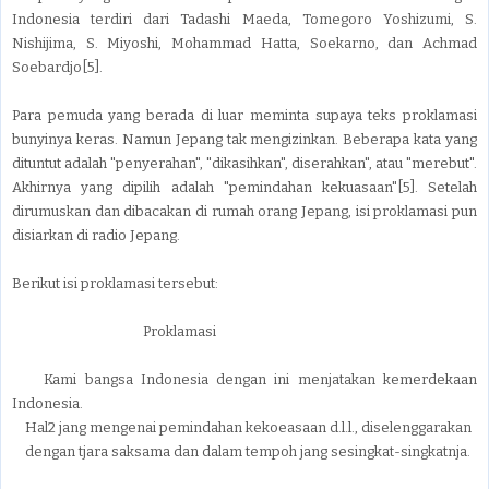
Indonesia terdiri dari Tadashi Maeda, Tomegoro Yoshizumi, S.
Nishijima, S. Miyoshi, Mohammad Hatta, Soekarno, dan Achmad
Soebardjo[5].
Para pemuda yang berada di luar meminta supaya teks proklamasi
bunyinya keras. Namun Jepang tak mengizinkan. Beberapa kata yang
dituntut adalah "penyerahan", "dikasihkan", diserahkan", atau "merebut".
Akhirnya yang dipilih adalah "pemindahan kekuasaan"[5]. Setelah
dirumuskan dan dibacakan di rumah orang Jepang, isi proklamasi pun
disiarkan di radio Jepang.
Berikut isi proklamasi tersebut:
Proklamasi
Kami bangsa Indonesia dengan ini menjatakan kemerdekaan
Indonesia.
Hal2 jang mengenai pemindahan kekoeasaan d.l.l., diselenggarakan
dengan tjara saksama dan dalam tempoh jang sesingkat-singkatnja.