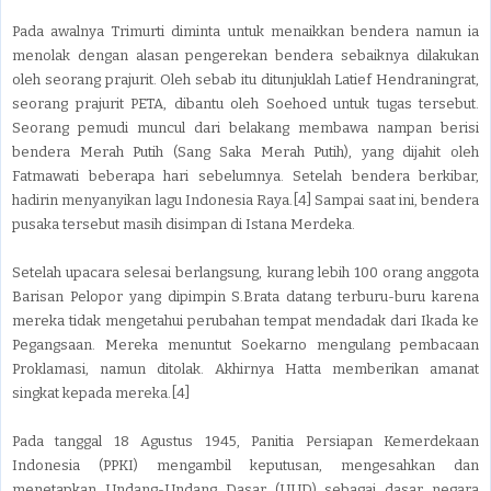
Pada awalnya Trimurti diminta untuk menaikkan bendera namun ia
menolak dengan alasan pengerekan bendera sebaiknya dilakukan
oleh seorang prajurit. Oleh sebab itu ditunjuklah Latief Hendraningrat,
seorang prajurit PETA, dibantu oleh Soehoed untuk tugas tersebut.
Seorang pemudi muncul dari belakang membawa nampan berisi
bendera Merah Putih (Sang Saka Merah Putih), yang dijahit oleh
Fatmawati beberapa hari sebelumnya. Setelah bendera berkibar,
hadirin menyanyikan lagu Indonesia Raya.[4] Sampai saat ini, bendera
pusaka tersebut masih disimpan di Istana Merdeka.
Setelah upacara selesai berlangsung, kurang lebih 100 orang anggota
Barisan Pelopor yang dipimpin S.Brata datang terburu-buru karena
mereka tidak mengetahui perubahan tempat mendadak dari Ikada ke
Pegangsaan. Mereka menuntut Soekarno mengulang pembacaan
Proklamasi, namun ditolak. Akhirnya Hatta memberikan amanat
singkat kepada mereka.[4]
Pada tanggal 18 Agustus 1945, Panitia Persiapan Kemerdekaan
Indonesia (PPKI) mengambil keputusan, mengesahkan dan
menetapkan Undang-Undang Dasar (UUD) sebagai dasar negara