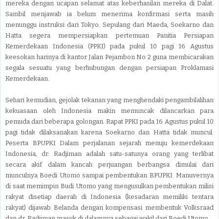
mereka dengan ucapan selamat atas keberhasilan mereka di Dalat.
Sambil menjawab ia belum menerima konfirmasi serta masih
menunggu instruksi dari Tokyo. Sepulang dari Maeda, Soekarno dan
Hatta segera mempersiapkan pertemuan Panitia Persiapan
Kemerdekaan Indonesia (PPKI) pada pukul 10 pagi 16 Agustus
keesokan harinya di kantor Jalan Pejambon No 2 guna membicarakan
segala sesuatu yang berhubungan dengan persiapan Proklamasi
Kemerdekaan.
Sehari kemudian, gejolak tekanan yang menghendaki pengambilalihan
kekuasaan oleh Indonesia makin memuncak dilancarkan para
pemuda dari beberapa golongan. Rapat PPKI pada 16 Agustus pukul 10
pagi tidak dilaksanakan karena Soekarno dan Hatta tidak muncul.
Peserta BPUPKI Dalam perjalanan sejarah menuju kemerdekaan
Indonesia, dr. Radjiman adalah satu-satunya orang yang terlibat
secara akif dalam kancah perjuangan berbangsa dimulai dari
munculnya Boedi Utomo sampai pembentukan BPUPKI. Manuvernya
di saat memimpin Budi Utomo yang mengusulkan pembentukan milisi
rakyat disetiap daerah di Indonesia (kesadaran memiliki tentara
rakyat) dijawab Belanda dengan kompensasi membentuk Volksraad
dan dr. Radjiman masuk di dalamnya sebagai wakil dari Boedi Utomo.