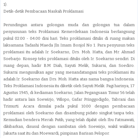
1).
Detik-detik Pembacaan Naskah Proklamasi
Perundingan antara golongan muda dan golongan tua dalam
penyusunan teks Proklamasi Kemerdekaan Indonesia berlangsung
pukul 02.00 - 04.00 dini hari. Teks proklamasi ditulis di ruang makan
laksamana Tadashi Maeda Jln Imam Bonjol No 1. Para penyusun teks
proklamasi itu adalah Ir. Soekarno, Drs. Moh. Hatta, dan Mr. Ahmad
Soebarjo. Konsep teks proklamasi ditulis oleh Ir. Soekarno sendiri. Di
ruang depan, hadir B.M Diah, Sayuti Melik, Sukarni, dan Soediro.
Sukarni mengusulkan agar yang menandatangani teks proklamasi itu
adalah Ir. Soekarno dan Drs. Moh. Hatta atas nama bangsa Indonesia.
Teks Proklamasi Indonesia itu diketik oleh Sayuti Melik. Pagi harinya, 17
Agustus 1945, di kediaman Soekarno, Jalan Pegangsaan Timur 56 telah
hadir antara lain Soewirjo, Wilopo, Gafar Pringgodigdo, Tabrani dan
Trimurti. Acara dimulai pada pukul 10.00 dengan pembacaan
proklamasi oleh Soekarno dan disambung pidato singkat tanpa teks.
Kemudian bendera Merah Putih, yang telah dijahit oleh Ibu Fatmawati,
dikibarkan, disusul dengan sambutan oleh Soewirjo, wakil walikota
Jakarta saat itu dan Moewardi, pimpinan Barisan Pelopor.