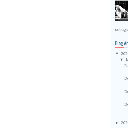
sebagai
Blog Ar
▼
20
▼
J
P
D
D
D
►
202