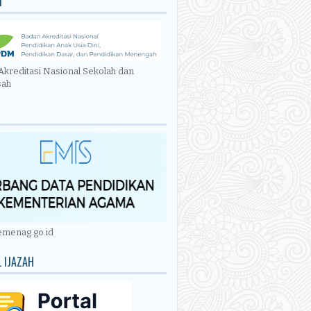
M
Akreditasi Nasional Sekolah dan
sah
emenag.go.id
 IJAZAH