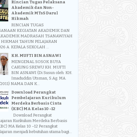
Rincian Tugas Pelaksana
Akademik dan Non-
Akademik MTsS Darul
Hikmah
RINCIAN TUGAS
SANAAN KEGIATAN AKADEMIK DAN
KADEMIK MADRASAH TSANAWIYAH
 HIKMAH TAHUN PELAJARAN
026 A. KEPALA SEKOLAH ...
KH. MUFTI BIN ASNAWI
MENGENAL SOSOK BUYA
CAKUNG SREWU KH. MUFTI
BIN ASNAWI (Di Susun oleh: KH.
Imaduddin Utsman, S.Ag. MA.
/2011) NAMA DAN K...
Download Perangkat
Pembelajaran Kurikulum
Merdeka Berbasis Cinta
(KBC) MA Kelas 10 –12
Download Perangkat
ajaran Kurikulum Merdeka Berbasis
KBC) MA Kelas 10 –12 Perangkat
jaran menjadi kebutuhan utama bagi...