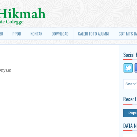
RU
PPDB
KONTAK
DOWNLOAD
GALERI FOTO ALUMNI
CBT MTS D
Social 
.Onyam
Recent
Popu
DATA N