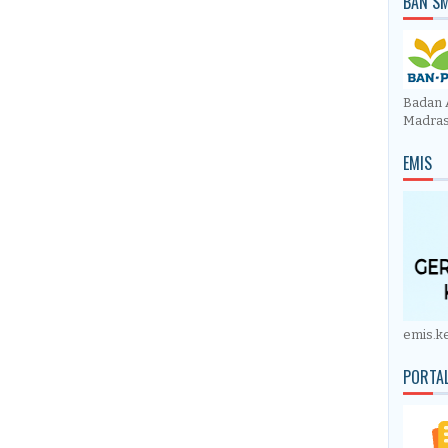
BAN S
Badan 
Madra
EMIS
emis.k
PORTAL