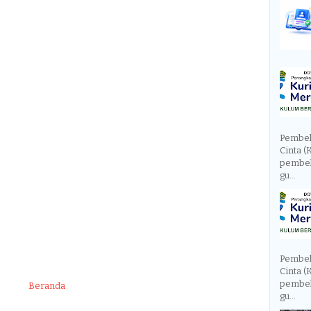
Pembel
Cinta (
pembel
gu...
Pembel
Cinta (
pembel
Beranda
gu...