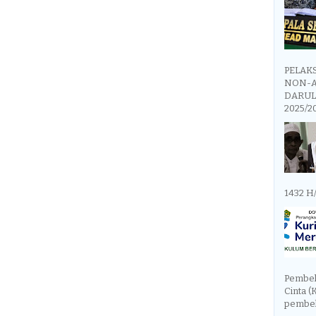
PELAK
NON-A
DARUL
2025/2
1432 H
Pembel
Cinta (
pembela