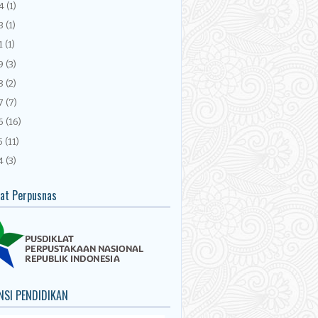
24
(1)
3
(1)
1
(1)
9
(3)
8
(2)
7
(7)
6
(16)
5
(11)
4
(3)
lat Perpusnas
NSI PENDIDIKAN