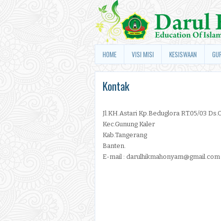
HOME
VISI MISI
KESISWAAN
GU
Kontak
Jl.KH.Astari Kp.Beduglora RT.05/03 Ds
Kec.Gunung Kaler
Kab.Tangerang
Banten.
E-mail : darulhikmahonyam@gmail.com