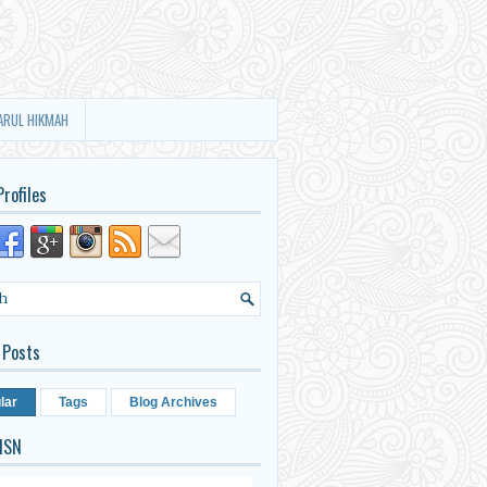
ARUL HIKMAH
Profiles
 Posts
lar
Tags
Blog Archives
ISN