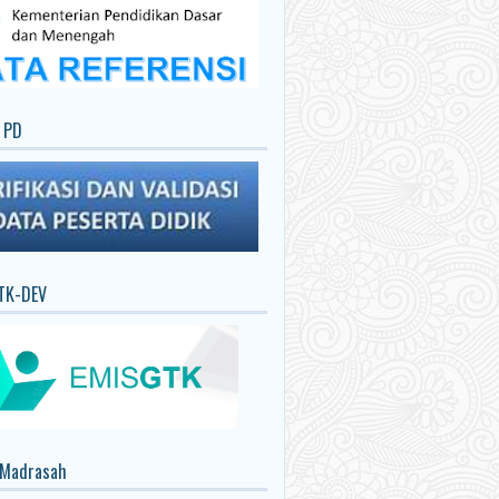
 PD
TK-DEV
 Madrasah